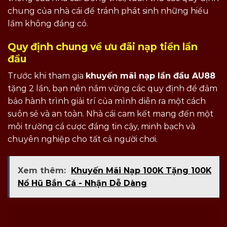
chung của nhà cái để tránh phát sinh những hiểu
lầm không đáng có.
Quy định chung về ưu đãi nạp tiền lần
đầu
Trước khi tham gia
khuyến mãi nạp lần đầu AU88
tặng 2 lần, bạn nên nắm vững các quy định để đảm
bảo hành trình giải trí của mình diễn ra một cách
suôn sẻ và an toàn. Nhà cái cam kết mang đến một
môi trường cá cược đáng tin cậy, minh bạch và
chuyên nghiệp cho tất cả người chơi.
Xem thêm:
Khuyến Mãi Nạp 100K Tặng 100K
Nổ Hũ Bắn Cá - Nhận Dễ Dàng