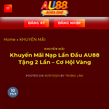
Skip
to
content
ĐĂNG KÝ
ĐĂNG NHẬP
Home
»
KHUYẾN MÃI
KHUYẾN MÃI
Khuyến Mãi Nạp Lần Đầu AU88
Tặng 2 Lần – Cơ Hội Vàng
POSTED ON
10/07/2025
BY
TRỌNG LÂM
10
Th7