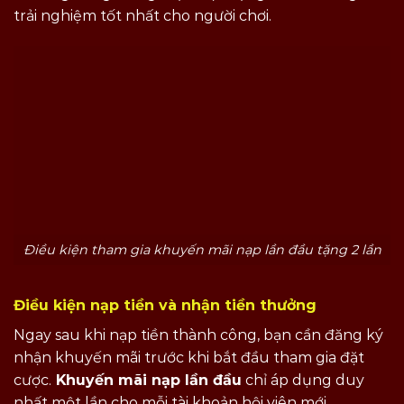
trải nghiệm tốt nhất cho người chơi.
Điều kiện tham gia khuyến mãi nạp lần đầu tặng 2 lần
Điều kiện nạp tiền và nhận tiền thưởng
Ngay sau khi nạp tiền thành công, bạn cần đăng ký
nhận khuyến mãi trước khi bắt đầu tham gia đặt
cược.
Khuyến mãi nạp lần đầu
chỉ áp dụng duy
nhất một lần cho mỗi tài khoản hội viên mới.