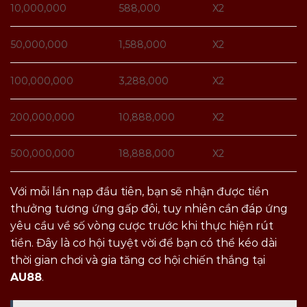
10,000,000
588,000
X2
50,000,000
1,588,000
X2
100,000,000
3,288,000
X2
200,000,000
10,888,000
X2
500,000,000
18,888,000
X2
Với mỗi lần nạp đầu tiên, bạn sẽ nhận được tiền
thưởng tương ứng gấp đôi, tuy nhiên cần đáp ứng
yêu cầu về số vòng cược trước khi thực hiện rút
tiền. Đây là cơ hội tuyệt vời để bạn có thể kéo dài
thời gian chơi và gia tăng cơ hội chiến thắng tại
AU88
.