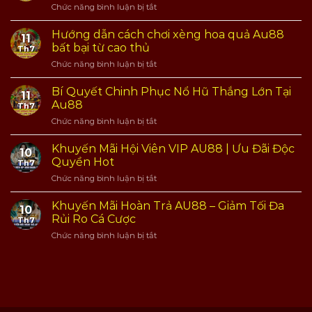
ở
Chức năng bình luận bị tắt
XSMB
Đề
Dễ
về
Hiểu
Hướng dẫn cách chơi xèng hoa quả Au88
11
97
Và
bất bại từ cao thủ
Th7
hôm
Hiệu
ở
Chức năng bình luận bị tắt
sau
Quả
Hướng
đánh
Tại
dẫn
con
Bí Quyết Chinh Phục Nổ Hũ Thắng Lớn Tại
AU88
11
cách
gì?
Au88
Th7
chơi
Tổng
ở
Chức năng bình luận bị tắt
xèng
hợp
Bí
hoa
số
Quyết
quả
Khuyến Mãi Hội Viên VIP AU88 | Ưu Đãi Độc
đẹp
10
Chinh
Au88
Quyền Hot
cho
Th7
Phục
bất
Newbie
ở
Chức năng bình luận bị tắt
Nổ
bại
Khuyến
Hũ
từ
Mãi
Thắng
Khuyến Mãi Hoàn Trả AU88 – Giảm Tối Đa
cao
10
Hội
Lớn
Rủi Ro Cá Cược
thủ
Th7
Viên
Tại
ở
Chức năng bình luận bị tắt
VIP
Au88
Khuyến
AU88
Mãi
|
Hoàn
Ưu
Trả
Đãi
AU88
Độc
–
Quyền