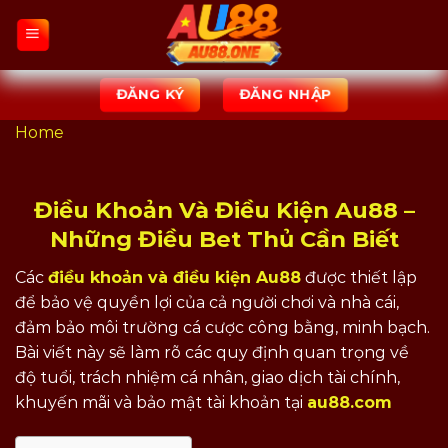
Skip
to
content
ĐĂNG KÝ
ĐĂNG NHẬP
Home
Điều Khoản Và Điều Kiện Au88 –
Những Điều Bet Thủ Cần Biết
Các
điều khoản và điều kiện Au88
được thiết lập
để bảo vệ quyền lợi của cả người chơi và nhà cái,
đảm bảo môi trường cá cược công bằng, minh bạch.
Bài viết này sẽ làm rõ các quy định quan trọng về
độ tuổi, trách nhiệm cá nhân, giao dịch tài chính,
khuyến mãi và bảo mật tài khoản tại
au88.com