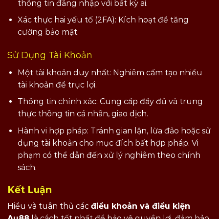
thông tin đăng nhập với bất kỳ ai.
Xác thực hai yếu tố (2FA): Kích hoạt để tăng
cường bảo mật.
Sử Dụng Tài Khoản
Một tài khoản duy nhất
: Nghiêm cấm tạo nhiều
tài khoản để trục lợi.
Thông tin chính xác: Cung cấp đầy đủ và trung
thực thông tin cá nhân, giao dịch.
Hành vi hợp pháp: Tránh gian lận, lừa đảo hoặc sử
dụng tài khoản cho mục đích bất hợp pháp. Vi
phạm có thể dẫn đến xử lý nghiêm theo chính
sách.
Kết Luận
Hiểu và tuân thủ các
điều khoản và điều kiện
Au88
là cách tốt nhất để bảo vệ quyền lợi, đảm bảo