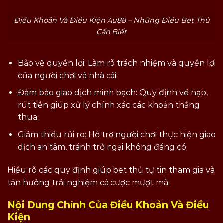
Điều Khoản Và Điều Kiện Au88 – Những Điều Bet Thủ
Cần Biết
Bảo vệ quyền lợi: Làm rõ trách nhiệm và quyền lợi
của người chơi và nhà cái.
Đảm bảo giao dịch minh bạch: Quy định về nạp,
rút tiền giúp xử lý chính xác các khoản thắng
thua.
Giảm thiểu rủi ro: Hỗ trợ người chơi thực hiện giao
dịch an tâm, tránh trở ngại không đáng có.
Hiểu rõ các quy định giúp bet thủ tự tin tham gia và
tận hưởng trải nghiệm cá cược mượt mà.
Nội Dung Chính Của Điều Khoản Và Điều
Kiện