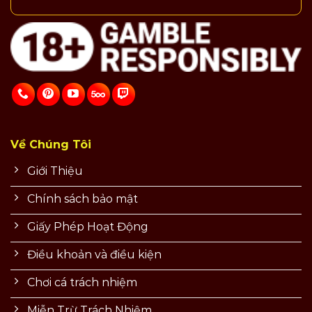
Về Chúng Tôi
Giới Thiệu
Chính sách bảo mật
Giấy Phép Hoạt Động
Điều khoản và điều kiện
Chơi cá trách nhiệm
Miễn Trừ Trách Nhiệm