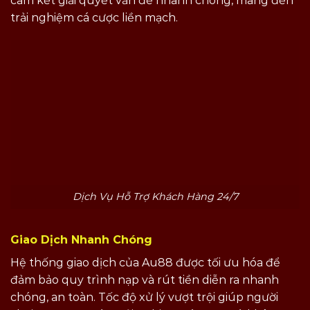
cam kết giải quyết vấn đề nhanh chóng, mang đến
trải nghiệm cá cược liền mạch.
Dịch Vụ Hỗ Trợ Khách Hàng 24/7
Giao Dịch Nhanh Chóng
Hệ thống giao dịch của Au88 được tối ưu hóa để
đảm bảo quy trình nạp và rút tiền diễn ra nhanh
chóng, an toàn. Tốc độ xử lý vượt trội giúp người