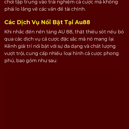
chơi tập trung vào trải nghiệm cá cược mà không
phải lo lắng về các vấn đề tài chính.
Các Dịch Vụ Nổi Bật Tại Au88
Khi nhắc đến nền tảng AU 88, thật thiếu sót nếu bỏ
qua các dịch vụ cá cược đặc sắc mà nó mang lại.
Kênh giải trí nổi bật với sự đa dạng và chất lượng
vượt trội, cung cấp nhiều loại hình cá cược phong
phú, bao gồm như sau: