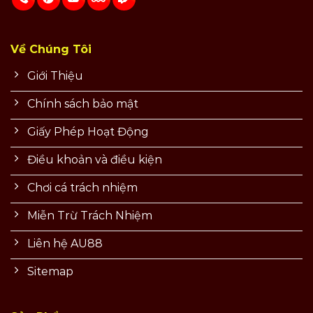
Về Chúng Tôi
Giới Thiệu
Chính sách bảo mật
Giấy Phép Hoạt Động
Điều khoản và điều kiện
Chơi cá trách nhiệm
Miễn Trừ Trách Nhiệm
Liên hệ AU88
Sitemap