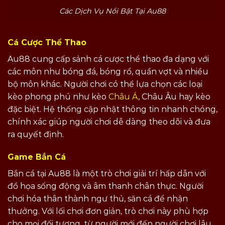
Các Dịch Vụ Nổi Bật Tại Au88
Cá Cược Thể Thao
Au88 cung cấp sảnh cá cược thể thao đa dạng với
các môn như bóng đá, bóng rổ, quần vợt và nhiều
bộ môn khác. Người chơi có thể lựa chọn các loại
kèo phong phú như kèo
Châu Á
, Châu Âu hay kèo
đặc biệt. Hệ thống cập nhật thông tin nhanh chóng,
chính xác giúp người chơi dễ dàng theo dõi và đưa
ra quyết định.
Game Bắn Cá
Bắn cá tại Au88 là một trò chơi giải trí hấp dẫn với
đồ họa sống động và âm thanh chân thực. Người
chơi hóa thân thành ngư thủ, săn cá để nhận
thưởng. Với lối chơi đơn giản, trò chơi này phù hợp
cho mọi đối tượng, từ người mới đến người chơi lâu