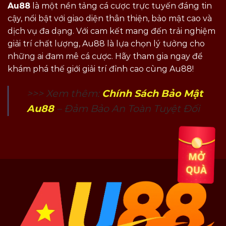
Au88
là một nền tảng cá cược trực tuyến đáng tin
cậy, nổi bật với giao diện thân thiện, bảo mật cao và
dịch vụ đa dạng. Với cam kết mang đến trải nghiệm
giải trí chất lượng, Au88 là lựa chọn lý tưởng cho
những ai đam mê cá cược. Hãy tham gia ngay để
khám phá thế giới giải trí đỉnh cao cùng Au88!
>>> Xem thêm:
Chính Sách Bảo Mật
Au88
– Đảm Bảo An Toàn Tuyệt Đối