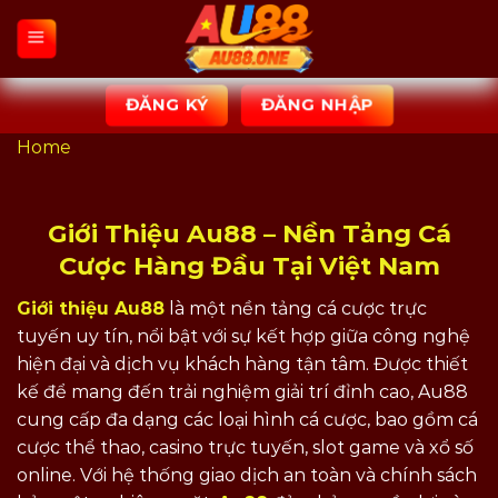
Skip
to
content
ĐĂNG KÝ
ĐĂNG NHẬP
Home
Giới Thiệu Au88 – Nền Tảng Cá
Cược Hàng Đầu Tại Việt Nam
Giới thiệu Au88
là một nền tảng cá cược trực
tuyến uy tín, nổi bật với sự kết hợp giữa công nghệ
hiện đại và dịch vụ khách hàng tận tâm. Được thiết
kế để mang đến trải nghiệm giải trí đỉnh cao, Au88
cung cấp đa dạng các loại hình cá cược, bao gồm cá
cược thể thao, casino trực tuyến, slot game và xổ số
online. Với hệ thống giao dịch an toàn và chính sách