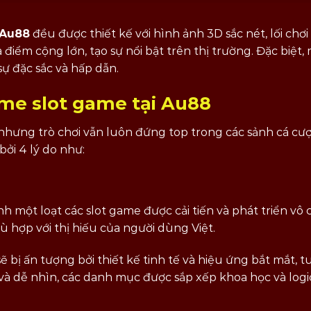
 Au88
đều được thiết kế với hình ảnh 3D sắc nét, lối chơi
là điểm cộng lớn, tạo sự nổi bật trên thị trường. Đặc bi
sự đặc sắc và hấp dẫn.
me slot game tại Au88
nhưng trò chơi vẫn luôn đứng top trong các sảnh cá cư
ởi 4 lý do như:
h một loạt các slot game được cải tiến và phát triển vô
 hợp với thị hiếu của người dùng Việt.
ẽ bị ấn tượng bởi thiết kế tinh tế và hiệu ứng bắt mắt, tu
i và dễ nhìn, các danh mục được sắp xếp khoa học và log