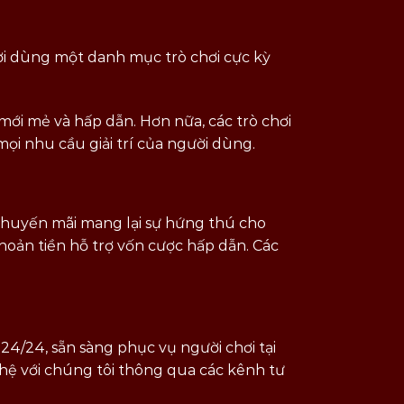
ời dùng một danh mục trò chơi cực kỳ
mới mẻ và hấp dẫn. Hơn nữa, các trò chơi
ọi nhu cầu giải trí của người dùng.
c khuyến mãi mang lại sự hứng thú cho
khoản tiền hỗ trợ vốn cược hấp dẫn. Các
24/24, sẵn sàng phục vụ người chơi tại
n hệ với chúng tôi thông qua các kênh tư