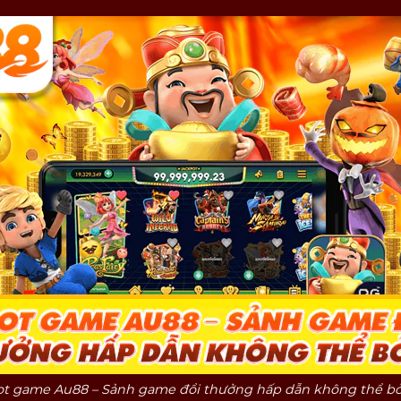
ot game Au88 – Sảnh game đổi thưởng hấp dẫn không thể bỏ