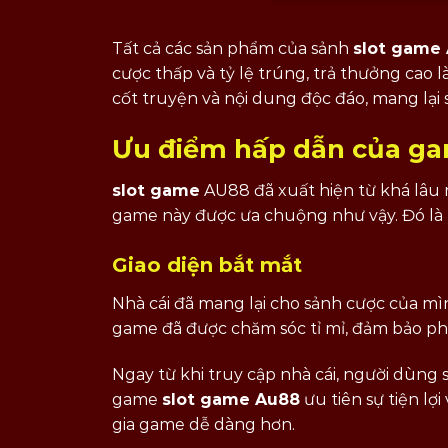
Tất cả các sản phẩm của sảnh
slot game
cược thấp và tỷ lệ trúng, trả thưởng cao 
cốt truyện và nội dung độc đáo, mang lại 
Ưu điểm hấp dẫn của ga
slot game
AU88 đã xuất hiện từ khá lâu 
game này được ưa chuộng như vậy. Đó là b
Giao diện bắt mắt
Nhà cái đã mang lại cho sảnh cược của mìn
game đã được chăm sóc tỉ mỉ, đảm bảo phù
Ngay từ khi truy cập
nhà cái
, người dùng s
game
slot game Au88
ưu tiên sự tiện lợ
gia game dễ dàng hơn.