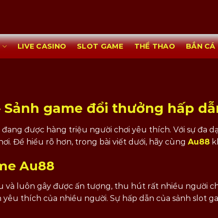
Ý
LIVE CASINO
SLOT GAME
THỂ THAO
BẮN CÁ
 Sảnh game đổi thưởng hấp dẫ
 đang được hàng triệu người chơi yêu thích. Với sự đa
ơi. Để hiểu rõ hơn, trong bài viết dưới, hãy cùng
Au88
k
ame Au88
u và luôn gây được ấn tượng, thu hút rất nhiều người ch
n yêu thích của nhiều người. Sự hấp dẫn của sảnh slot 