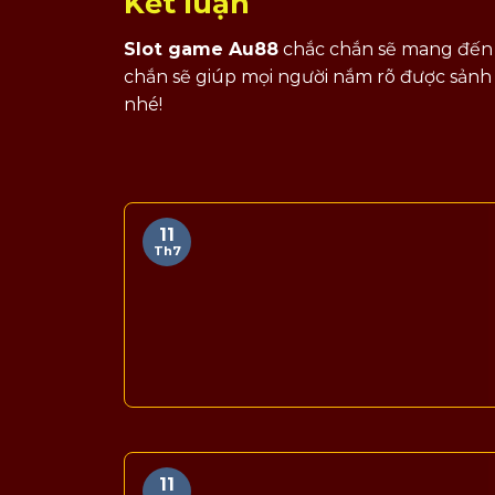
Kết luận
Slot game Au88
chắc chắn sẽ mang đến 
chắn sẽ giúp mọi người nắm rõ được sảnh
nhé!
11
Th7
11