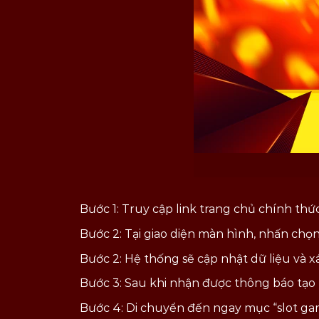
Bước 1: Truy cập link trang chủ chính thứ
Bước 2: Tại giao diện màn hình, nhấn chọn
Bước 2: Hệ thống sẽ cập nhật dữ liệu và 
Bước 3: Sau khi nhận được thông báo tạo 
Bước 4: Di chuyển đến ngay mục “slot gam