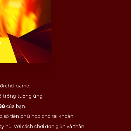
ới chơi game.
ô trống tương ứng.
88
của bạn.
 số tiền phù hợp cho tài khoản.
 hũ. Với cách chơi đơn giản và thân