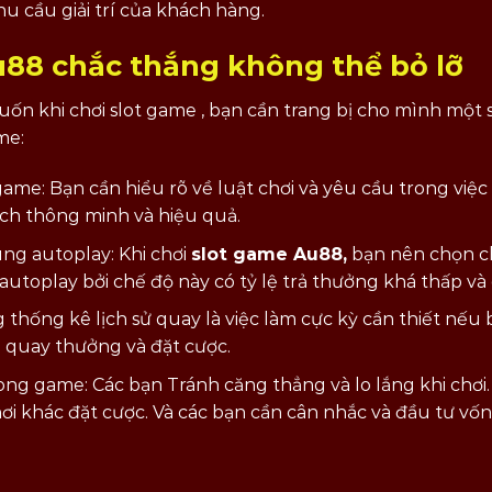
hu cầu giải trí của khách hàng.
88 chắc thắng không thể bỏ lỡ
 khi chơi slot game , bạn cần trang bị cho mình một s
me:
game: Bạn cần hiểu rõ về luật chơi và yêu cầu trong vi
ách thông minh và hiệu quả.
ng autoplay: Khi chơi
slot game Au88,
bạn nên chọn ch
autoplay bởi chế độ này có tỷ lệ trả thưởng khá thấp và
thống kê lịch sử quay là việc làm cực kỳ cần thiết nếu b
ô quay thưởng và đặt cược.
ong game: Các bạn Tránh căng thẳng và lo lắng khi chơi
hơi khác đặt cược. Và các bạn cần cân nhắc và đầu tư v