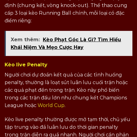
định (chung kết, vòng knock-out). Thể thao cung
cấp 3 loại kèo Running Ball chính, mỗi loại có đặc
điểm riêng:
Xem thêm:
Kèo Phạt Góc Là Gì? Tìm Hiểu
Khái Niệm Và Mẹo Cược Hay
Kèo live Penalty
Người chơi dự đoán kết quả của các tình huống
penalty, thường là loạt sút luân lưu cuối trận hoặc
các quả phạt đền trong trận. Kèo này phổ biến
trong các trận đấu lớn như chung kết Champions
League hoặc
World Cup
.
Kèo live penalty thường được mở tạm thời, chủ yếu
tập trung vào đá luân lưu do thời gian penalty
trong trận diễn ra quá nhanh. Người chơi cần phản