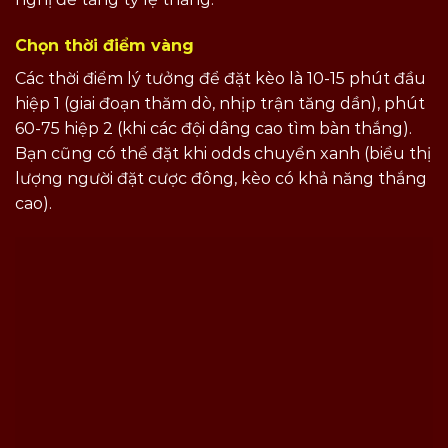
Chọn thời điểm vàng
Các thời điểm lý tưởng để đặt kèo là 10-15 phút đầu
hiệp 1 (giai đoạn thăm dò, nhịp trận tăng dần), phút
60-75 hiệp 2 (khi các đội dâng cao tìm bàn thắng).
Bạn cũng có thể đặt khi odds chuyển xanh (biểu thị
lượng người đặt cược đông, kèo có khả năng thắng
cao).