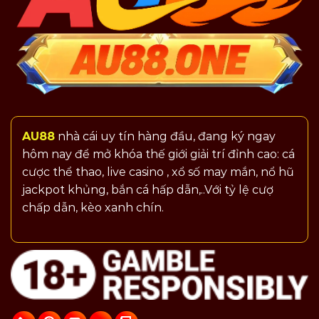
AU88
nhà cái uy tín hàng đầu, đang ký ngay
hôm nay để mở khóa thế giới giải trí đỉnh cao: cá
cược thể thao, live casino , xổ số may mắn, nổ hũ
jackpot khủng, bắn cá hấp dẫn,..Với tỷ lệ cượ
chấp dẫn, kèo xanh chín.