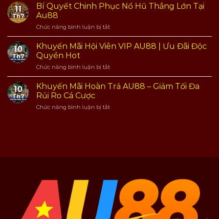
dẫn
con
Bí Quyết Chinh Phục Nổ Hũ Thắng Lớn Tại
AU88
11
cách
gì?
Au88
Th7
chơi
Tổng
ở
Chức năng bình luận bị tắt
xèng
hợp
Bí
hoa
số
Quyết
quả
Khuyến Mãi Hội Viên VIP AU88 | Ưu Đãi Độc
đẹp
10
Chinh
Au88
Quyền Hot
cho
Th7
Phục
bất
Newbie
ở
Chức năng bình luận bị tắt
Nổ
bại
Khuyến
Hũ
từ
Mãi
Thắng
Khuyến Mãi Hoàn Trả AU88 – Giảm Tối Đa
cao
10
Hội
Lớn
Rủi Ro Cá Cược
thủ
Th7
Viên
Tại
ở
Chức năng bình luận bị tắt
VIP
Au88
Khuyến
AU88
Mãi
|
Hoàn
Ưu
Trả
Đãi
AU88
Độc
–
Quyền
Giảm
Hot
Tối
Đa
Rủi
Ro
Cá
Cược