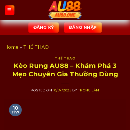
Skip
to
content
ĐĂNG KÝ
ĐĂNG NHẬP
Home
»
THỂ THAO
THỂ THAO
Kèo Rung AU88 – Khám Phá 3
Mẹo Chuyên Gia Thường Dùng
POSTED ON
10/07/2025
BY
TRỌNG LÂM
10
Th7