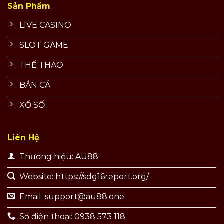
Sản Phẩm
LIVE CASINO
SLOT GAME
THỂ THAO
BẮN CÁ
XỔ SỐ
Liên Hệ
Thương hiệu: AU88
Website: https://sdg16report.org/
Email:
support@au88.one
Số điện thoại: 0938 573 118