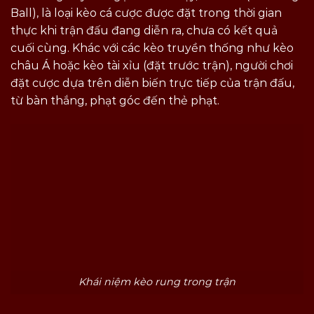
Ball), là loại kèo cá cược được đặt trong thời gian
thực khi trận đấu đang diễn ra, chưa có kết quả
cuối cùng. Khác với các kèo truyền thống như kèo
châu Á hoặc kèo tài xỉu (đặt trước trận), người chơi
đặt cược dựa trên diễn biến trực tiếp của trận đấu,
từ bàn thắng, phạt góc đến thẻ phạt.
Khái niệm kèo rung trong trận