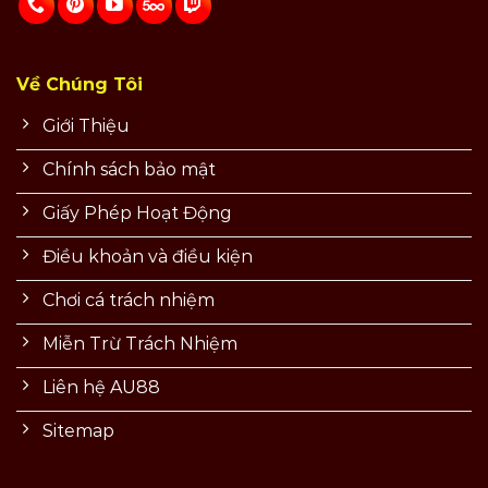
Về Chúng Tôi
Giới Thiệu
Chính sách bảo mật
Giấy Phép Hoạt Động
Điều khoản và điều kiện
Chơi cá trách nhiệm
Miễn Trừ Trách Nhiệm
Liên hệ AU88
Sitemap