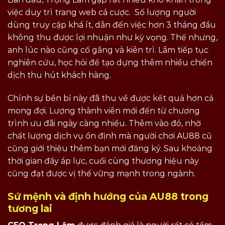
việc duy trì trang web cá cược. Số lượng người
dùng truy cập khá ít, dẫn đến việc hơn 3 tháng đầu
không thu được lợi nhuận như kỳ vọng. Thế nhưng,
anh lúc nào cũng cố gắng và kiên trì. Lâm tiếp tục
nghiên cứu, học hỏi để tạo dựng thêm nhiều chiến
dịch thu hút khách hàng.
Chính sự bền bỉ này đã thu về được kết quả hơn cả
mong đợi. Lượng thành viên mới đến từ chương
trình ưu đãi ngày càng nhiều. Thêm vào đó, nhờ
chất lượng dịch vụ ổn định mà người chơi AU88 cũ
cũng giới thiệu thêm bạn mới đăng ký. Sau khoảng
thời gian đầy áp lực, cuối cùng thương hiệu này
cũng đạt được vị thế vững mạnh trong ngành.
Sứ mệnh và định hướng của AU88 trong
tương lai