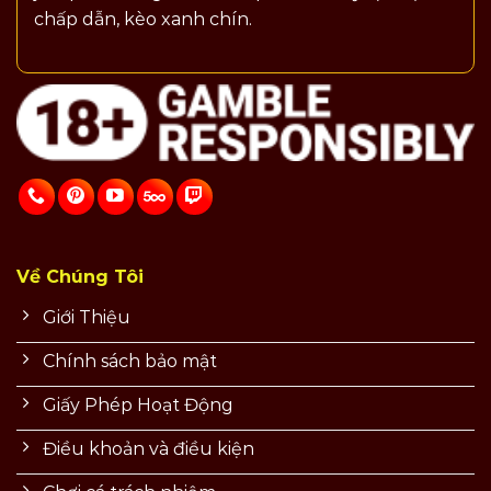
chấp dẫn, kèo xanh chín.
Về Chúng Tôi
Giới Thiệu
Chính sách bảo mật
Giấy Phép Hoạt Động
Điều khoản và điều kiện