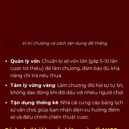
Vị trí chương và cách tận dụng để thắng
Quản lý vốn
: Chuẩn bị số vốn lớn (gấp 5-10 lần
cược tối thiểu) để làm chương, đảm bảo đủ khả
năng chi trả nếu thua.
Tâm lý vững vàng
: Làm chương đòi hỏi sự tự tin,
không dao động khi đối đầu với nhiều người chơi.
Tận dụng thống kê
: Nhà cái cung cấp bảng lịch
sử ván chơi, giúp bạn nhận diện xu hướng điểm
số và điều chỉnh chiến thuật cược.