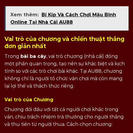
Xem thêm:
Bí Kíp Và Cách Chơi Mậu Binh
Online Tại Nhà Cái AU88
Vai trò của chương và chiến thuật thắng
đơn giản nhất
Trong
bài ba cây
, vai trò chương (nhà cái) đóng
một phần quan trọng, tạo nên sự khác biệt và kịch
tính so với các trò chơi bài khác. Tại AU88, chương
không chỉ là người tổ chức ván chơi mà còn mang
lại lợi thế và thách thức riêng.
Vai trò của Chương
Chương đối đầu với tất cả người chơi khác trong
ván, chịu trách nhiệm trả thưởng cho người thắng
và thu tiền từ người thua. Cách chọn chương: