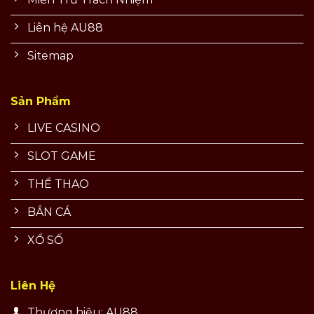
Liên hệ AU88
Sitemap
Sản Phẩm
LIVE CASINO
SLOT GAME
THỂ THAO
BẮN CÁ
XỔ SỐ
Liên Hệ
Thương hiệu: AU88