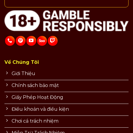
Về Chúng Tôi
Giới Thiệu
Chính sách bảo mật
Giấy Phép Hoạt Động
Điều khoản và điều kiện
Chơi cá trách nhiệm
Miễn Trừ Trách Nhiệm