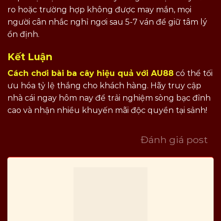
ro hoặc trường hợp không được may mắn, mọi
người cân nhắc nghỉ ngơi sau 5-7 ván để giữ tâm lý
ổn định.
Kết Luận
Cách chơi bài ba cây hiệu quả với AU88
có thể tối
ưu hóa tỷ lệ thắng cho khách hàng. Hãy truy cập
nhà cái ngay hôm nay để trải nghiệm sòng bạc đỉnh
cao và nhận nhiều khuyến mãi độc quyền tại sảnh!
Đánh giá post