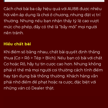
Cách chơi bài ba cây hiệu quả với AU88 được nhiều
hội viên áp dụng là chơi ở chương, nhưng đặt vị trí
thường. Nhưng nếu bạn nhận thấy tỷ lệ cao vượt
mức cho phép, đây có thể là “bẫy mồi” mọi người
nên tránh.
Hiểu chất bài
Khi điểm số bằng nhau, chất bài quyết định thắng
thua (Cơ > Rô > Tép > Bích). Nếu bạn có bài với chất
Cơ hoặc Rô, hãy tự tin cược cao hơn. Nhưng không
phải vì thế mà mọi người coi thường cách tính điểm
hay tận dụng bài thông thường. Khách hàng vẫn
phải nhớ điểm để phạt hoặc ra cược, đặc biệt với
những ván có Dealer thật.