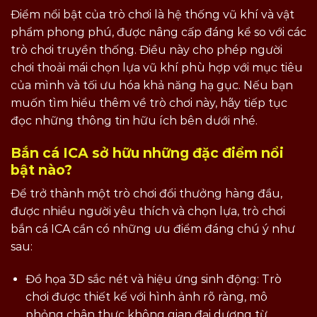
Điểm nổi bật của trò chơi là hệ thống vũ khí và vật
phẩm phong phú, được nâng cấp đáng kể so với các
trò chơi truyền thống. Điều này cho phép người
chơi thoải mái chọn lựa vũ khí phù hợp với mục tiêu
của mình và tối ưu hóa khả năng hạ gục. Nếu bạn
muốn tìm hiểu thêm về trò chơi này, hãy tiếp tục
đọc những thông tin hữu ích bên dưới nhé.
Bắn cá ICA sở hữu những đặc điểm nổi
bật nào?
Để trở thành một trò chơi đổi thưởng hàng đầu,
được nhiều người yêu thích và chọn lựa, trò chơi
bắn cá ICA cần có những ưu điểm đáng chú ý như
sau:
Đồ họa 3D sắc nét và hiệu ứng sinh động: Trò
chơi được thiết kế với hình ảnh rõ ràng, mô
phỏng chân thực không gian đại dương từ