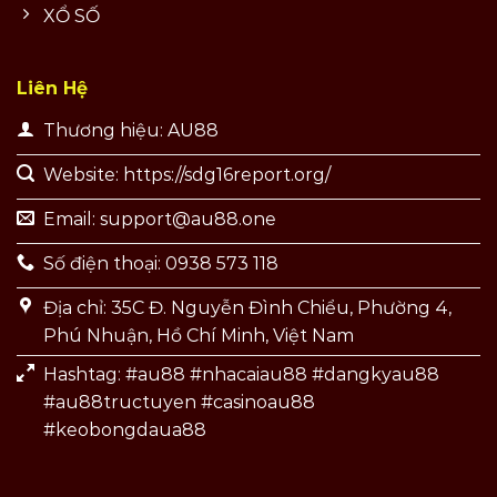
XỔ SỐ
Liên Hệ
Thương hiệu: AU88
Website: https://sdg16report.org/
Email:
support@au88.one
Số điện thoại: 0938 573 118
Địa chỉ: 35C Đ. Nguyễn Đình Chiểu, Phường 4,
Phú Nhuận, Hồ Chí Minh, Việt Nam
Hashtag: #au88 #nhacaiau88 #dangkyau88
#au88tructuyen #casinoau88
#keobongdaua88