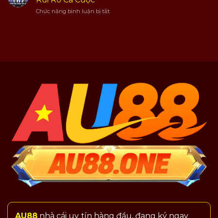
Th7
Viên
Tại
ở
Chức năng bình luận bị tắt
VIP
Au88
Khuyến
AU88
Mãi
|
Hoàn
Ưu
Trả
Đãi
AU88
Độc
–
Quyền
Giảm
Hot
Tối
Đa
Rủi
Ro
Cá
Cược
AU88
nhà cái uy tín hàng đầu, đang ký ngay