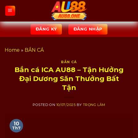
Skip
to
content
ĐĂNG KÝ
ĐĂNG NHẬP
Home
»
BẮN CÁ
BẮN CÁ
Bắn cá ICA AU88 – Tận Hưởng
Đại Dương Săn Thưởng Bất
Tận
POSTED ON
10/07/2025
BY
TRỌNG LÂM
10
Th7