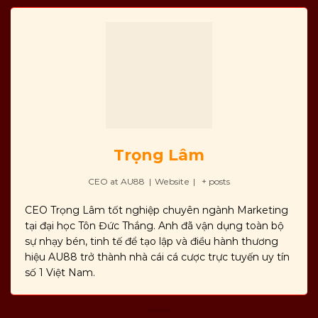
Trọng Lâm
CEO
at
AU88
|
Website
|
+ posts
CEO Trọng Lâm tốt nghiệp chuyên ngành Marketing
tại đại học Tôn Đức Thắng. Anh đã vận dụng toàn bộ
sự nhạy bén, tinh tế để tạo lập và điều hành thương
hiệu AU88 trở thành nhà cái cá cược trực tuyến uy tín
số 1 Việt Nam.