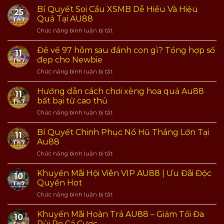
Bí Quyết Soi Cầu XSMB Dễ Hiểu Và Hiệu
25
Quả Tại AU88
Th7
ở
Chức năng bình luận bị tắt
Bí
Quyết
Đề về 97 hôm sau đánh con gì? Tổng hợp số
11
Soi
đẹp cho Newbie
Th7
Cầu
ở
Chức năng bình luận bị tắt
XSMB
Đề
Dễ
về
Hiểu
Hướng dẫn cách chơi xèng hoa quả Au88
11
97
Và
bất bại từ cao thủ
Th7
hôm
Hiệu
ở
Chức năng bình luận bị tắt
sau
Quả
Hướng
đánh
Tại
dẫn
con
Bí Quyết Chinh Phục Nổ Hũ Thắng Lớn Tại
AU88
11
cách
gì?
Au88
Th7
chơi
Tổng
ở
Chức năng bình luận bị tắt
xèng
hợp
Bí
hoa
số
Quyết
quả
Khuyến Mãi Hội Viên VIP AU88 | Ưu Đãi Độc
đẹp
10
Chinh
Au88
Quyền Hot
cho
Th7
Phục
bất
Newbie
ở
Chức năng bình luận bị tắt
Nổ
bại
Khuyến
Hũ
từ
Mãi
Thắng
Khuyến Mãi Hoàn Trả AU88 – Giảm Tối Đa
cao
10
Hội
Lớn
Rủi Ro Cá Cược
thủ