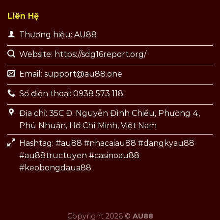
Liên Hệ
Thương hiệu: AU88
Website: https://sdg16report.org/
Email:
support@au88.one
Số điện thoại: 0938 573 118
Địa chỉ: 35C Đ. Nguyễn Đình Chiểu, Phường 4,
Phú Nhuận, Hồ Chí Minh, Việt Nam
Hashtag: #au88 #nhacaiau88 #dangkyau88
#au88tructuyen #casinoau88
#keobongdaua88
Copyright 2026 ©
AU88