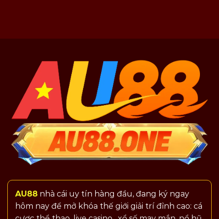
Mãi
|
Hoàn
Ưu
Trả
Đãi
AU88
Độc
–
Quyền
Giảm
Hot
Tối
Đa
Rủi
Ro
Cá
Cược
AU88
nhà cái uy tín hàng đầu, đang ký ngay
hôm nay để mở khóa thế giới giải trí đỉnh cao: cá
cược thể thao, live casino , xổ số may mắn, nổ hũ