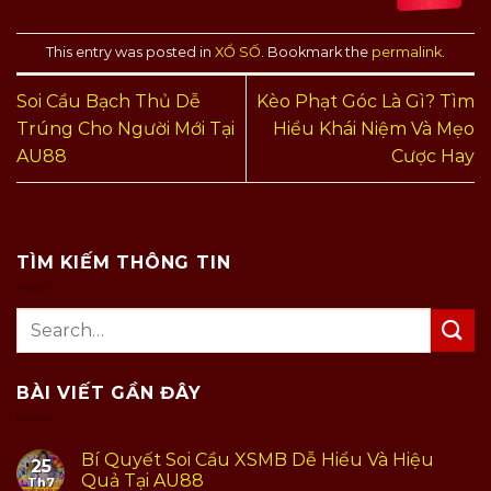
This entry was posted in
XỔ SỐ
. Bookmark the
permalink
.
Soi Cầu Bạch Thủ Dễ
Kèo Phạt Góc Là Gì? Tìm
Trúng Cho Người Mới Tại
Hiểu Khái Niệm Và Mẹo
AU88
Cược Hay
TÌM KIẾM THÔNG TIN
BÀI VIẾT GẦN ĐÂY
Bí Quyết Soi Cầu XSMB Dễ Hiểu Và Hiệu
25
Quả Tại AU88
Th7