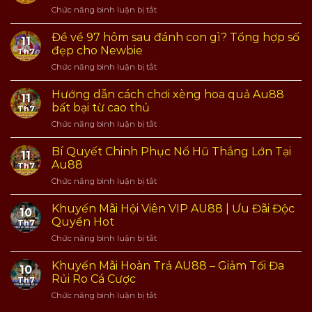
ở
Chức năng bình luận bị tắt
Bí
Quyết
Đề về 97 hôm sau đánh con gì? Tổng hợp số
11
Soi
đẹp cho Newbie
Th7
Cầu
ở
Chức năng bình luận bị tắt
XSMB
Đề
Dễ
về
Hiểu
Hướng dẫn cách chơi xèng hoa quả Au88
11
97
Và
bất bại từ cao thủ
Th7
hôm
Hiệu
ở
Chức năng bình luận bị tắt
sau
Quả
Hướng
đánh
Tại
dẫn
con
Bí Quyết Chinh Phục Nổ Hũ Thắng Lớn Tại
AU88
11
cách
gì?
Au88
Th7
chơi
Tổng
ở
Chức năng bình luận bị tắt
xèng
hợp
Bí
hoa
số
Quyết
quả
Khuyến Mãi Hội Viên VIP AU88 | Ưu Đãi Độc
đẹp
10
Chinh
Au88
Quyền Hot
cho
Th7
Phục
bất
Newbie
ở
Chức năng bình luận bị tắt
Nổ
bại
Khuyến
Hũ
từ
Mãi
Thắng
Khuyến Mãi Hoàn Trả AU88 – Giảm Tối Đa
cao
10
Hội
Lớn
Rủi Ro Cá Cược
thủ
Th7
Viên
Tại
ở
Chức năng bình luận bị tắt
VIP
Au88
Khuyến
AU88