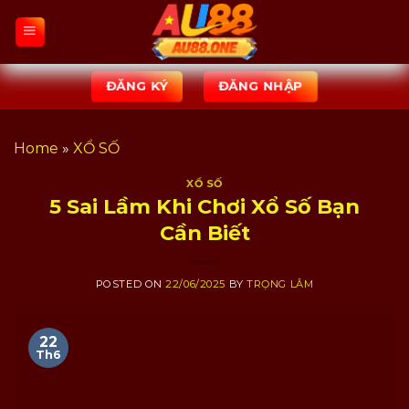
Skip
to
content
ĐĂNG KÝ
ĐĂNG NHẬP
Home
»
XỔ SỐ
XỔ SỐ
5 Sai Lầm Khi Chơi Xổ Số Bạn
Cần Biết
POSTED ON
22/06/2025
BY
TRỌNG LÂM
22
Th6