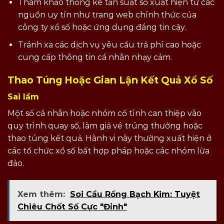
Tham khảo thống kê tần suất số xuất hiện từ các
nguồn uy tín như trang web chính thức của
công ty xổ số hoặc ứng dụng đáng tin cậy.
Tránh xa các dịch vụ yêu cầu trả phí cao hoặc
cung cấp thông tin cá nhân nhạy cảm.
Thao Túng Hoặc Gian Lận Kết Quả Xổ Số
Sai lầm
Một số cá nhân hoặc nhóm cố tình can thiệp vào
quy trình quay số, làm giả vé trúng thưởng hoặc
thao túng kết quả. Hành vi này thường xuất hiện ở
các tổ chức xổ số bất hợp pháp hoặc các nhóm lừa
đảo.
Xem thêm:
Soi Cầu Rồng Bạch Kim: Tuyệt
Chiêu Chốt Số Cực "Đỉnh"